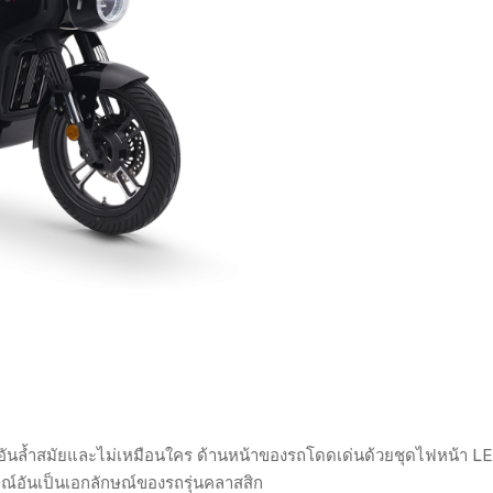
์อันล้ำสมัยและไม่เหมือนใคร ด้านหน้าของรถโดดเด่นด้วยชุดไฟหน้า L
ณ์อันเป็นเอกลักษณ์ของรถรุ่นคลาสสิก