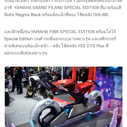
รถออโตเมติก รถครอบครัว รถบิ๊กไบค์ รวมถึงรุ่นพิเศษที่เป็นไฮไลต์
อาทิ YAMAHA GRAND FILANO SPECIAL EDITION ที่มาพร้อมสี
พิเศษ Magma Black พร้อมล้อแม็กสีทอง โช้คหลัง OHLINS
และอีกหนึ่งรุ่น YAMAHA FINN SPECIAL EDITION พร้อมโลโก้
Special Edition บนตัวรถที่ออกแบบมาเฉพาะรุ่น และสติกเกอร์
ลายพิเศษบนล้อแม็กหน้า - หลัง โช้คหลัง YSS DTG Plus ที่
ออกแบบพิเศษเฉพาะรุ่น