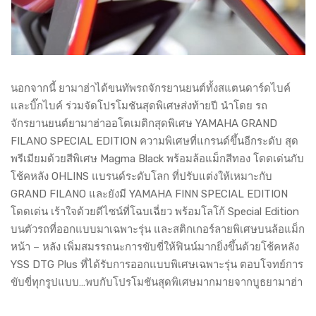
นอกจากนี้ ยามาฮ่าได้ขนทัพรถจักรยานยนต์ทั้งสแตนดาร์ดไบค์
และบิ๊กไบค์ ร่วมจัดโปรโมชันสุดพิเศษส่งท้ายปี นำโดย รถ
จักรยานยนต์ยามาฮ่าออโตเมติกสุดพิเศษ YAMAHA GRAND
FILANO SPECIAL EDITION ความพิเศษที่แกรนด์ขึ้นอีกระดับ สุด
พรีเมียมด้วยสีพิเศษ Magma Black พร้อมล้อแม็กสีทอง โดดเด่นกับ
โช้คหลัง OHLINS แบรนด์ระดับโลก ที่ปรับแต่งให้เหมาะกับ
GRAND FILANO และยังมี YAMAHA FINN SPECIAL EDITION
โดดเด่น เร้าใจด้วยดีไซน์ที่โฉบเฉี่ยว พร้อมโลโก้ Special Edition
บนตัวรถที่ออกแบบมาเฉพาะรุ่น และสติกเกอร์ลายพิเศษบนล้อแม็ก
หน้า – หลัง เพิ่มสมรรถนะการขับขี่ให้ฟินน์มากยิ่งขึ้นด้วยโช้คหลัง
YSS DTG Plus ที่ได้รับการออกแบบพิเศษเฉพาะรุ่น ตอบโจทย์การ
ขับขี่ทุกรูปแบบ…พบกับโปรโมชันสุดพิเศษมากมายจากบูธยามาฮ่า