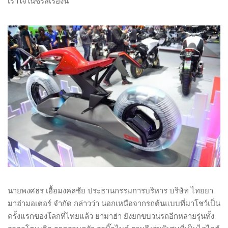
เร้าใจในซีรีส์เรื่องนี้
นายพงศธร เอื้อมงคลชัย ประธานกรรมการบริหาร บริษัท ไทยยา
มาฮ่ามอเตอร์ จำกัด กล่าวว่า นอกเหนือจากรถต้นแบบที่มาโชว์เป็น
ครั้งแรกของโลกที่ไทยแล้ว ยามาฮ่า ยังยกขบวนรถอีกหลายรุ่นทั้ง