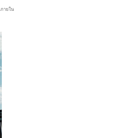
็จภายใน