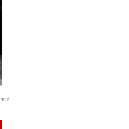
่ายรถ