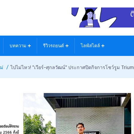
บทความ
รีวิวรถยนต์
ไลฟ์สไตล์
ม่
ไปไม่ไหว! "เวียร์-ศุกลวัฒน์" ประกาศปิดกิจการโชว์รูม Triu