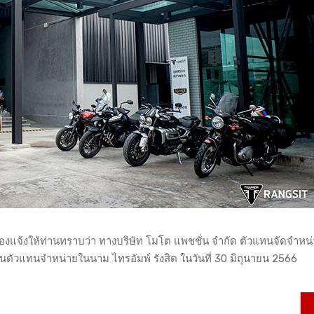
ที่ต้องแจ้งให้ท่านทราบว่า ทางบริษัท โมโต แพชชั่น จำกัด ตัวแทนจัดจำหน
็นตัวแทนจำหน่ายในนาม ไทรอัมพ์ รังสิต ในวันที่ 30 มิถุนายน 2566