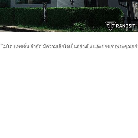
 โมโต แพชชั่น จำกัด มีความเสียใจเป็นอย่างยิ่ง และขอขอบพระคุณอย่