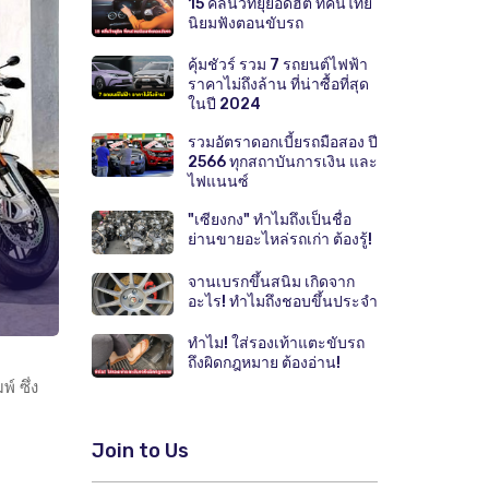
15 คลื่นวิทยุยอดฮิต ที่คนไทย
นิยมฟังตอนขับรถ
คุ้มชัวร์ รวม 7 รถยนต์ไฟฟ้า
ราคาไม่ถึงล้าน ที่น่าซื้อที่สุด
ในปี 2024
รวมอัตราดอกเบี้ยรถมือสอง ปี
2566 ทุกสถาบันการเงิน และ
ไฟแนนซ์
"เซียงกง" ทำไมถึงเป็นชื่อ
ย่านขายอะไหล่รถเก่า ต้องรู้!
จานเบรกขึ้นสนิม เกิดจาก
อะไร! ทำไมถึงชอบขึ้นประจำ
ทำไม! ใส่รองเท้าแตะขับรถ
ถึงผิดกฎหมาย ต้องอ่าน!
 ซึ่ง
Join to Us