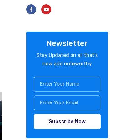
Newsletter
Stay Updated on all that's
new add noteworthy
Subscribe Now