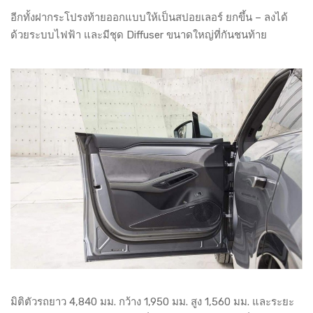
อีกทั้งฝากระโปรงท้ายออกแบบให้เป็นสปอยเลอร์ ยกขึ้น – ลงได้
ด้วยระบบไฟฟ้า และมีชุด Diffuser ขนาดใหญ่ที่กันชนท้าย
มิติตัวรถยาว 4,840 มม. กว้าง 1,950 มม. สูง 1,560 มม. และระยะ