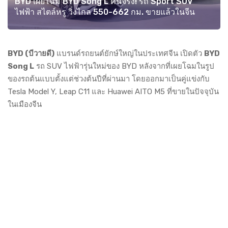
BYD เผยโฉม BYD Song L คันจริง! รถ Sport SUV
ไฟฟ้า สไตล์หรู วิ่งไกล 550-662 กม. ขายแล้วในจีน
BYD (บีวายดี)
แบรนด์รถยนต์ยักษ์ใหญ่ในประเทศจีน เปิดตัว
BYD
Song L
รถ SUV ไฟฟ้ารุ่นใหม่ของ BYD หลังจากที่เผยโฉมในรูป
ของรถต้นแบบตั้งแต่ช่วงต้นปีที่ผ่านมา โดยออกมาเป็นคู่แข่งกับ
Tesla Model Y, Leap C11 และ Huawei AITO M5 ที่ขายในปัจจุบัน
ในเมืองจีน