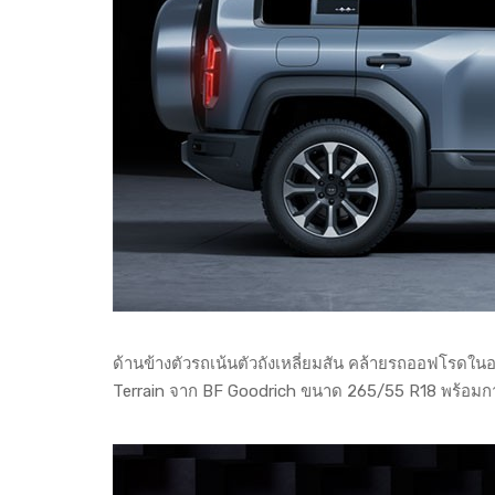
ด้านข้างตัวรถเน้นตัวถังเหลี่ยมสัน คล้ายรถออฟโรดในอด
Terrain จาก BF Goodrich ขนาด 265/55 R18 พร้อมกา