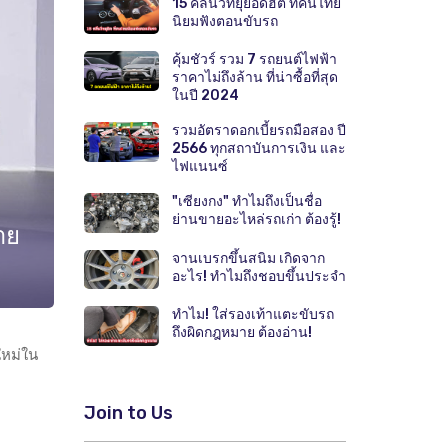
15 คลื่นวิทยุยอดฮิต ที่คนไทย
นิยมฟังตอนขับรถ
คุ้มชัวร์ รวม 7 รถยนต์ไฟฟ้า
ราคาไม่ถึงล้าน ที่น่าซื้อที่สุด
ในปี 2024
รวมอัตราดอกเบี้ยรถมือสอง ปี
2566 ทุกสถาบันการเงิน และ
ไฟแนนซ์
"เซียงกง" ทำไมถึงเป็นชื่อ
ย่านขายอะไหล่รถเก่า ต้องรู้!
าย
จานเบรกขึ้นสนิม เกิดจาก
อะไร! ทำไมถึงชอบขึ้นประจำ
ทำไม! ใส่รองเท้าแตะขับรถ
ถึงผิดกฎหมาย ต้องอ่าน!
ใหม่ใน
Join to Us