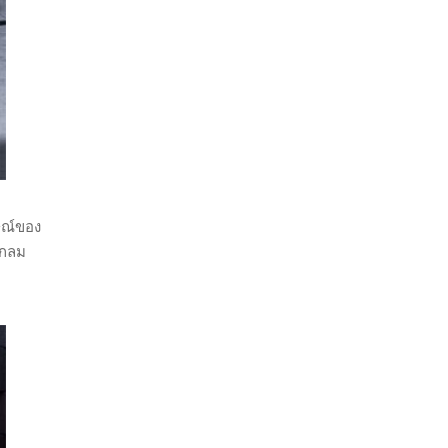
ษณ์ของ
งกลม