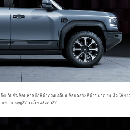
ีต กับซุ้มล้อพลาสติกสีดำทรงเหลี่ยม ล้ออัลลอยสีดำขนาด 18 นิ้ว ใส่ยาง
บข้างประตูสีดำ แร็คหลังคาสีดำ