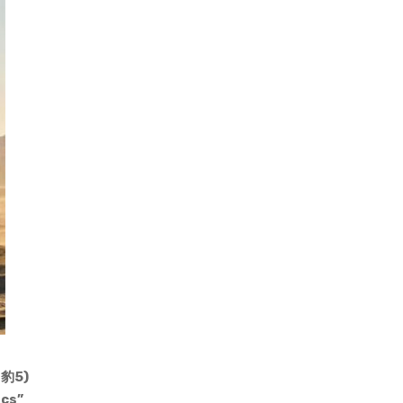
(豹5)
ics”