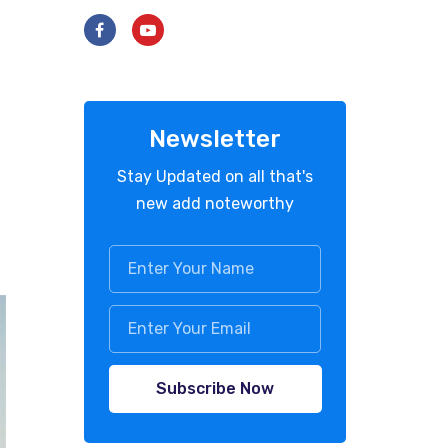
Newsletter
Stay Updated on all that's
new add noteworthy
Subscribe Now