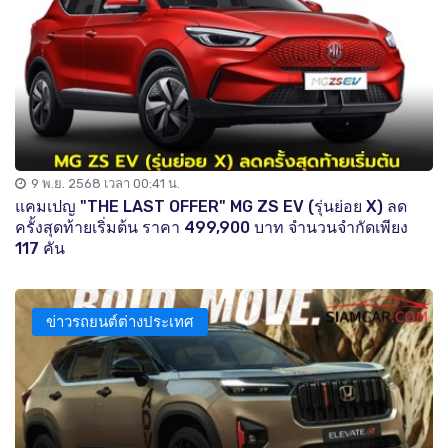
9 พ.ย. 2568 เวลา 00:41 น.
แคมเปญ "THE LAST OFFER" MG ZS EV (รุ่นย่อย X) ลด
ครั้งสุดท้ายเริ่มต้น ราคา 499,900 บาท จำนวนจำกัดเพียง
117 คัน
ข่าวรถยนต์ต่างประเทศ