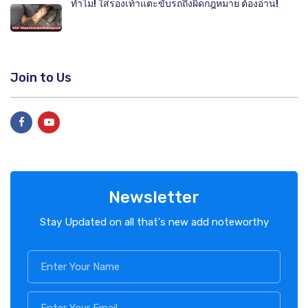
ทำไม! ใส่รองเท้าแตะขับรถถึงผิดกฎหมาย ต้องอ่าน!
Join to Us
Newsletter
Stay Updated on all that's new add noteworthy