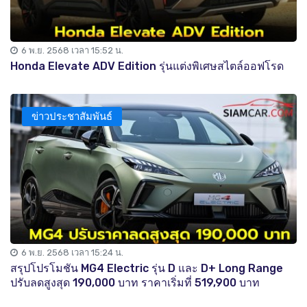
6 พ.ย. 2568 เวลา 15:52 น.
Honda Elevate ADV Edition รุ่นแต่งพิเศษสไตล์ออฟโรด
ข่าวประชาสัมพันธ์
6 พ.ย. 2568 เวลา 15:24 น.
สรุปโปรโมชัน MG4 Electric รุ่น D และ D+ Long Range
ปรับลดสูงสุด 190,000 บาท ราคาเริ่มที่ 519,900 บาท