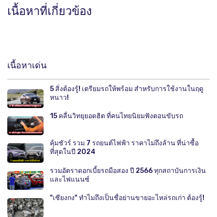
เนื้อหาที่เกี่ยวข้อง
เนื้อหาเด่น
5 สิ่งต้องรู้! เตรียมรถให้พร้อม สำหรับการใช้งานในฤดู
หนาว!
15 คลื่นวิทยุยอดฮิต ที่คนไทยนิยมฟังตอนขับรถ
คุ้มชัวร์ รวม 7 รถยนต์ไฟฟ้า ราคาไม่ถึงล้าน ที่น่าซื้อ
ที่สุดในปี 2024
รวมอัตราดอกเบี้ยรถมือสอง ปี 2566 ทุกสถาบันการเงิน
และไฟแนนซ์
"เซียงกง" ทำไมถึงเป็นชื่อย่านขายอะไหล่รถเก่า ต้องรู้!