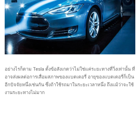
อย่างไรก็ตาม Tesla ตั้งข้อสังเกตว่าไม่ใช่แค่ระยะทางที่วิ่งเท่านั้น ที่
อาจส่งผลต่อการเสื่อมสภาพของแบตเตอรี่ อายุของแบตเตอรี่ก็เป็น
อีกปัจจัยหนึ่งเช่นกัน ซึ่งถ้าใช้รถมาในระยะเวลาหนึ่ง ถึงแม้ว่าจะใช้
งานระยะทางไม่มาก