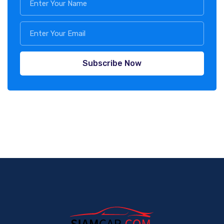
Subscribe Now