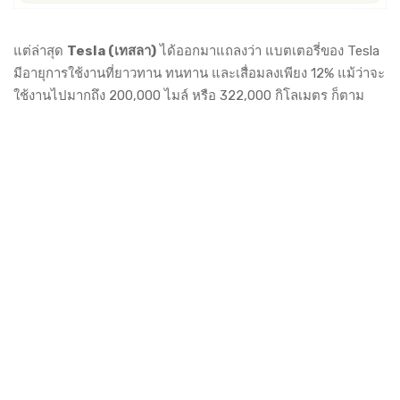
แต่ล่าสุด
Tesla (เทสลา)
ได้ออกมาแถลงว่า แบตเตอรี่ของ Tesla
มีอายุการใช้งานที่ยาวทาน ทนทาน และเสื่อมลงเพียง 12% แม้ว่าจะ
ใช้งานไปมากถึง 200,000 ไมล์ หรือ 322,000 กิโลเมตร ก็ตาม