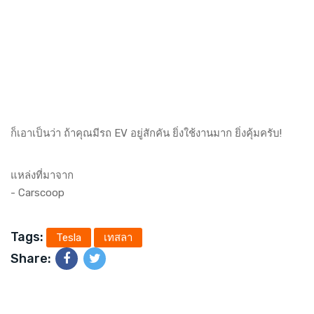
ก็เอาเป็นว่า ถ้าคุณมีรถ EV อยู่สักคัน ยิ่งใช้งานมาก ยิ่งคุ้มครับ!
แหล่งที่มาจาก
-
Carscoop
Tags:
Tesla
เทสลา
Share: