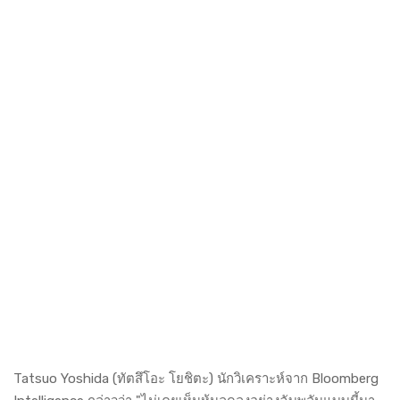
Tatsuo Yoshida (ทัตสึโอะ โยชิตะ) นักวิเคราะห์จาก Bloomberg