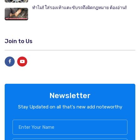
ทำไม! ใส่รองเท้าแตะขับรถถึงผิดกฎหมาย ต้องอ่าน!
Join to Us
Newsletter
Stay Updated on all that's new add noteworthy