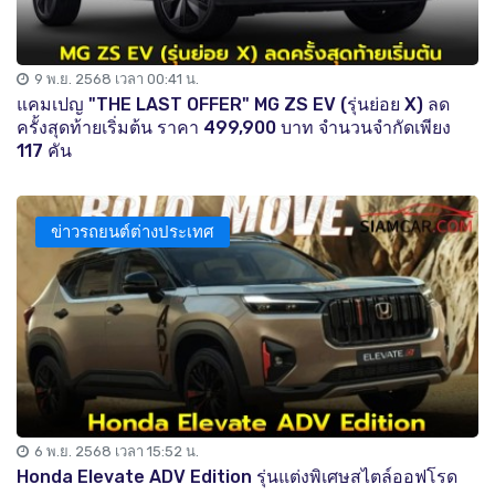
9 พ.ย. 2568 เวลา 00:41 น.
แคมเปญ "THE LAST OFFER" MG ZS EV (รุ่นย่อย X) ลด
ครั้งสุดท้ายเริ่มต้น ราคา 499,900 บาท จำนวนจำกัดเพียง
117 คัน
ข่าวรถยนต์ต่างประเทศ
6 พ.ย. 2568 เวลา 15:52 น.
Honda Elevate ADV Edition รุ่นแต่งพิเศษสไตล์ออฟโรด