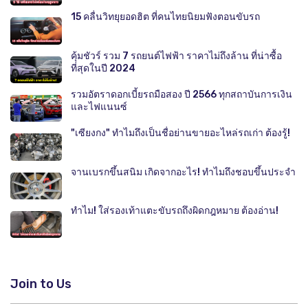
15 คลื่นวิทยุยอดฮิต ที่คนไทยนิยมฟังตอนขับรถ
คุ้มชัวร์ รวม 7 รถยนต์ไฟฟ้า ราคาไม่ถึงล้าน ที่น่าซื้อ
ที่สุดในปี 2024
รวมอัตราดอกเบี้ยรถมือสอง ปี 2566 ทุกสถาบันการเงิน
และไฟแนนซ์
"เซียงกง" ทำไมถึงเป็นชื่อย่านขายอะไหล่รถเก่า ต้องรู้!
จานเบรกขึ้นสนิม เกิดจากอะไร! ทำไมถึงชอบขึ้นประจำ
ทำไม! ใส่รองเท้าแตะขับรถถึงผิดกฎหมาย ต้องอ่าน!
Join to Us