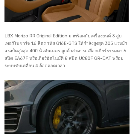
LBX Morizo RR Original Edition มาพร้อมกับเครื่องยนต์ 3 สูบ
เทอร์โบชาร์จ 1.6 ลิตร รหัส G16E-GTS ให้กำลังสูงสุด 305 แรงม้า
แรงบิดสูงสุด 400 นิวตันเมตร ลูกค้าสามารถเลือกเกียร์ธรรมดา 6
สปีด EA67F หรือเกียร์อัตโนมัติ 8 สปีด UC80F GR-DAT พร้อม
ระบบขับเคลื่อน 4 ล้อตลอดเวลา