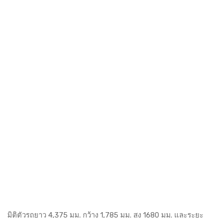
มิติตัวรถยาว 4,375 มม. กว้าง 1,785 มม. สูง 1680 มม. และระยะ