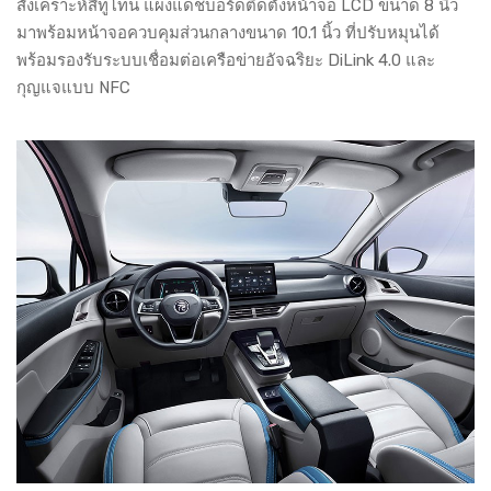
สังเคราะห์สีทูโทน แผงแดชบอร์ดติดตั้งหน้าจอ LCD ขนาด 8 นิ้ว
มาพร้อมหน้าจอควบคุมส่วนกลางขนาด 10.1 นิ้ว ที่ปรับหมุนได้
พร้อมรองรับระบบเชื่อมต่อเครือข่ายอัจฉริยะ DiLink 4.0 และ
กุญแจแบบ NFC