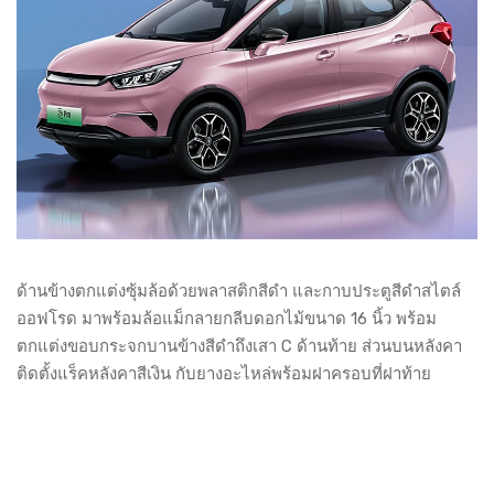
ด้านข้างตกแต่งซุ้มล้อด้วยพลาสติกสีดำ และกาบประตูสีดำสไตล์
ออฟโรด มาพร้อมล้อแม็กลายกลีบดอกไม้ขนาด 16 นิ้ว พร้อม
ตกแต่งขอบกระจกบานข้างสีดำถึงเสา C ด้านท้าย ส่วนบนหลังคา
ติดตั้งแร็คหลังคาสีเงิน กับยางอะไหล่พร้อมฝาครอบที่ฝาท้าย