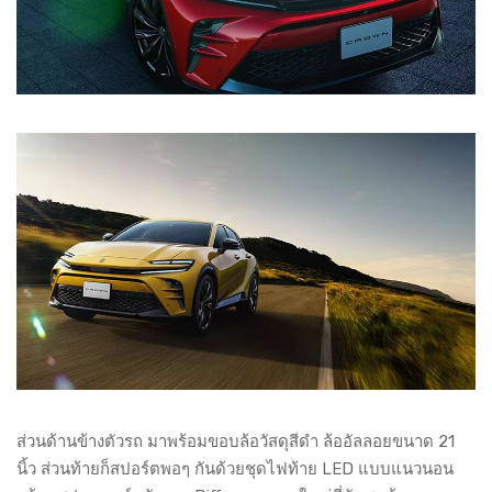
ส่วนด้านข้างตัวรถ มาพร้อมขอบล้อวัสดุสีดำ ล้ออัลลอยขนาด 21
นิ้ว ส่วนท้ายก็สปอร์ตพอๆ กันด้วยชุดไฟท้าย LED แบบแนวนอน