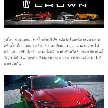
รูปโฉมภายนอกมาในสไตล์รถ SUV สปอร์ตโฉบเฉี่ยวแบบรถแฮ
ทช์แบ็ค ที่ภายนอกดูคล้าย Ferrari Purosangue มาพร้อมชุดไฟ
หน้าแบบ LED ที่เพรียวบาง ซึ่งหน้าตาหัวค้อนในลักษณะเดียวกันนี้
ยังถูกใช้กับใน Toyota Prius รุ่นล่าสุด และกลุ่มรถยนต์ไฟฟ้า bZ
ด้วยเช่นกัน