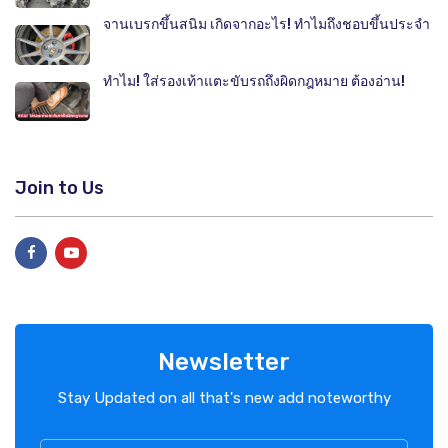
จานเบรกขึ้นสนิม เกิดจากอะไร! ทำไมถึงชอบขึ้นประจำ
ทำไม! ใส่รองเท้าแตะขับรถถึงผิดกฎหมาย ต้องอ่าน!
Join to Us
Newsletter
Stay Updated on all that's new add noteworthy