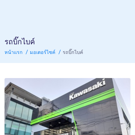
รถบิ๊กไบค์
หน้าแรก
มอเตอร์ไซค์
รถบิ๊กไบค์