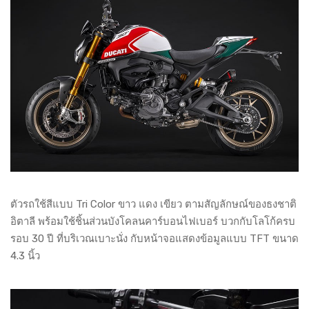
ตัวรถใช้สีแบบ Tri Color ขาว แดง เขียว ตามสัญลักษณ์ของธงชาติ
อิตาลี พร้อมใช้ชิ้นส่วนบังโคลนคาร์บอนไฟเบอร์ บวกกับโลโก้ครบ
รอบ 30 ปี ที่บริเวณเบาะนั่ง กับหน้าจอแสดงข้อมูลแบบ TFT ขนาด
4.3 นิ้ว