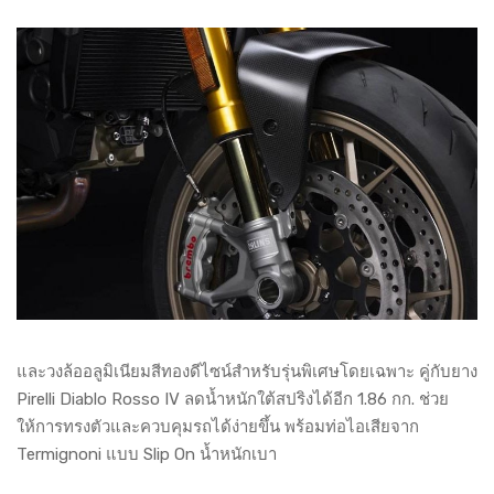
และวงล้ออลูมิเนียมสีทองดีไซน์สำหรับรุ่นพิเศษโดยเฉพาะ คู่กับยาง
Pirelli Diablo Rosso IV ลดน้ำหนักใต้สปริงได้อีก 1.86 กก. ช่วย
ให้การทรงตัวและควบคุมรถได้ง่ายขึ้น พร้อมท่อไอเสียจาก
Termignoni แบบ Slip On น้ำหนักเบา