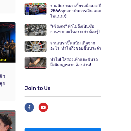
รวมอัตราดอกเบี้ยรถมือสอง ปี
2566 ทุกสถาบันการเงิน และ
ไฟแนนซ์
"เซียงกง" ทำไมถึงเป็นชื่อ
ย่านขายอะไหล่รถเก่า ต้องรู้!
จานเบรกขึ้นสนิม เกิดจาก
อะไร! ทำไมถึงชอบขึ้นประจำ
ทำไม! ใส่รองเท้าแตะขับรถ
ถึงผิดกฎหมาย ต้องอ่าน!
ตัว
ลุย
Join to Us