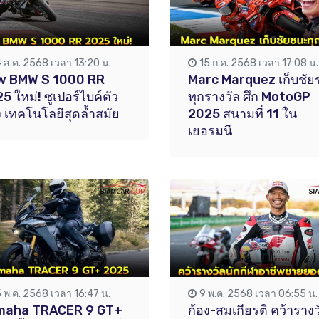
4 ส.ค. 2568 เวลา 13:20 น.
15 ก.ค. 2568 เวลา 17:08 น.
w BMW S 1000 RR
Marc Marquez เก็บชั
5 ใหม่! ซูเปอร์ไบค์ตัว
ทุกรางวัล ศึก MotoGP
 เทคโนโลยีสุดล้ำสมัย
2025 สนามที่ 11 ใน
เยอรมนี
5 พ.ค. 2568 เวลา 16:47 น.
9 พ.ค. 2568 เวลา 06:55 น.
maha TRACER 9 GT+
ก้อง-สมเกียรติ คว้ารางว