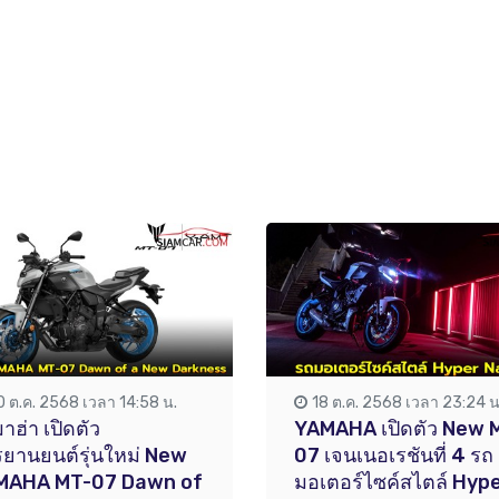
0 ต.ค. 2568 เวลา 14:58 น.
18 ต.ค. 2568 เวลา 23:24 น
าฮ่า เปิดตัว
YAMAHA เปิดตัว New 
รยานยนต์รุ่นใหม่ New
07 เจนเนอเรชันที่ 4 รถ
MAHA MT-07 Dawn of
มอเตอร์ไซค์สไตล์ Hyp