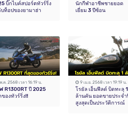
5 บิ๊กไบค์สปอร์ตทัวร์ริ่ง
นักกีฬาอาชีพชายยอด
ับท็อปของยามาฮ่า
เยี่ยม 3 ปีซ้อน
 พ.ค. 2568 เวลา 16:19 น.
9 เม.ย. 2568 เวลา 19:19 น.
W R1300RT ปี 2025
โรยัล เอ็นฟีลด์ บิดทะลุ 1
ุดของทัวร์ริ่ง!!
ล้านคัน ยอดขายประจำป
สูงสุดเป็นประวัติการณ์