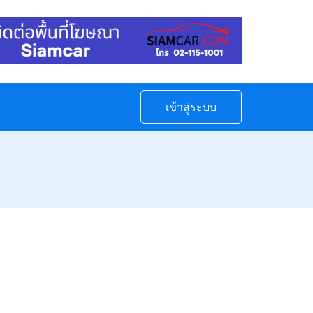
เข้าสู่ระบบ