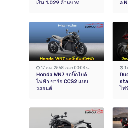
เริ่ม 1.029 ล้านบาท
a 
17 ต.ค. 2568 เวลา 00:03 น.
1
Honda WN7 รถบิ๊กไบค์
Duc
ไฟฟ้า ชาร์จ CCS2 แบบ
sta
รถยนต์
ไฟฟ