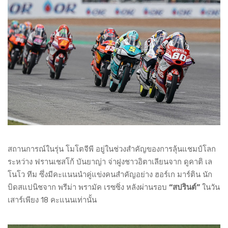
สถานการณ์ในรุ่น โมโตจีพี อยู่ในช่วงสำคัญของการลุ้นแชมป์โลก
ระหว่าง ฟรานเชสโก้ บันยาญ่า จ่าฝูงชาวอิตาเลียนจาก ดูคาติ เล
โนโว ทีม ซึ่งมีคะแนนนำคู่แข่งคนสำคัญอย่าง ฮอร์เก มาร์ติน นัก
บิดสแปนิชจาก พรีม่า พรามัค เรซซิ่ง หลังผ่านรอบ
“สปรินต์”
ในวัน
เสาร์เพียง 18 คะแนนเท่านั้น