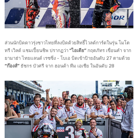
ส่วนนักบิดดาวรุ่งชาวไทยที่ลงบิดด้วยสิทธิ์ไวลด์การ์ดในรุ่น โมโต
ทรี เวิลด์ แชมเปี้ยนชิพ ปรากฏว่า
“ไอเดีย”
กฤตภัทร เขื่อนคำ จาก
ยามาฮ่า ไทยแลนด์ เรซซิ่ง - โบเอ บิดเข้าป้ายอันดับ 27 ตามด้วย
“ก๊องส์”
ธัชกร บัวศรี จาก ฮอนด้า ทีม เอเชีย ในอันดับ 28