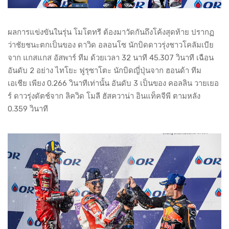
ผลการแข่งขันในรุ่น โมโตทรี ต้องมาวัดกันถึงโค้งสุดท้าย ปรากฏ
ว่าชัยชนะตกเป็นของ ดาวิด อลอนโซ นักบิดดาวรุ่งชาวโคลัมเบีย
จาก แกสแกส อัสพาร์ ทีม ด้วยเวลา 32 นาที 45.307 วินาที เฉือน
อันดับ 2 อย่าง ไทโยะ ฟูรุซาโตะ นักบิดญี่ปุ่นจาก ฮอนด้า ทีม
เอเชีย เพียง 0.266 วินาทีเท่านั้น อันดับ 3 เป็นของ คอลลิน วายเยอ
ร์ ดาวรุ่งดัตช์จาก ลิควิด โมลี ฮัสควาน่า อินแท็คจีพี ตามหลัง
0.359 วินาที