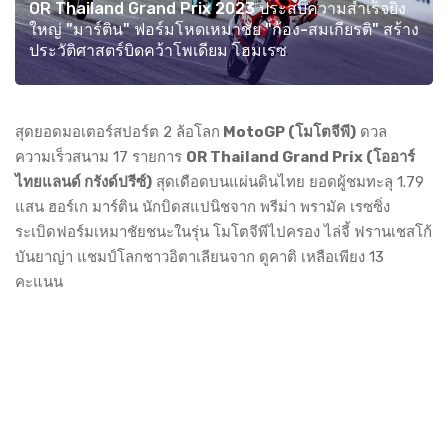
OR Thailand Grand Prix 2023 ประสบความสำเร็จยิ่ง
ใหญ่ "มาร์ติน" ฟอร์มโหดเหมาชัย "ก้อง-สมเกียรติ" สร้าง
ประวัติศาสตร์บิดคว้าโพเดียม โฮมเรซ
สุดยอดมอเตอร์สปอร์ต 2 ล้อโลก
MotoGP (โมโตจีพี)
ดวล
ความเร็วสนาม 17 รายการ
OR Thailand Grand Prix (โออาร์
ไทยแลนด์ กรังด์ปรีซ์)
สุดเดือดบนแผ่นดินไทย ยอดผู้ชมทะลุ 1.79
แสน ฮอร์เก มาร์ติน นักบิดสแปนิชจาก พรีม่า พรามัค เรซซิ่ง
ระเบิดฟอร์มเหมาชัยชนะในรุ่น โมโตจีพีไปครอง ไล่จี้ ฟรานเชสโก้
บันยาญ่า แชมป์โลกชาวอิตาเลียนจาก ดูคาติ เหลือเพียง 13
คะแนน