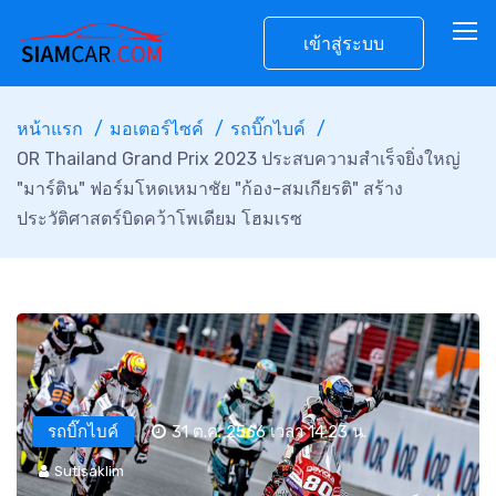
เข้าสู่ระบบ
หน้าแรก
มอเตอร์ไซค์
รถบิ๊กไบค์
OR Thailand Grand Prix 2023 ประสบความสำเร็จยิ่งใหญ่
"มาร์ติน" ฟอร์มโหดเหมาชัย "ก้อง-สมเกียรติ" สร้าง
ประวัติศาสตร์บิดคว้าโพเดียม โฮมเรซ
รถบิ๊กไบค์
31 ต.ค. 2566 เวลา 14:23 น.
Sutisaklim