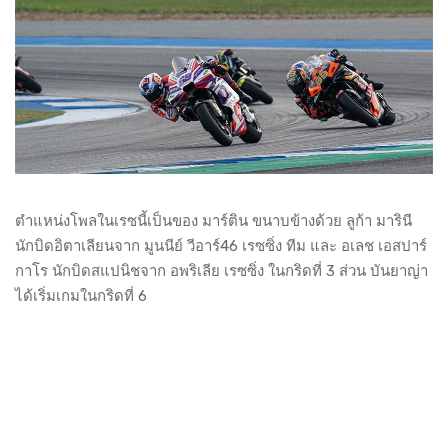
ตำแหน่งโพลในเรซนี้เป็นของ มาร์ติน ขนาบข้างด้วย ลูก้า มารินี
นักบิดอิตาเลียนจาก มูนนีย์ วีอาร์46 เรซซิ่ง ทีม และ อเลช เอสปาร์
กาโร นักบิดสแปนิชจาก อพริเลีย เรซซิ่ง ในกริดที่ 3 ส่วน บันยาญ่า
ได้เริ่มเกมในกริดที่ 6