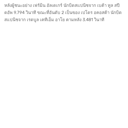
หลังผู้ชนะอย่าง เฟร์มิน อัลเดเกร์ นักบิดสแปนิชจาก เบต้า ทูล สปี
ดอัพ 9.794 วินาที ขณะที่อันดับ 2 เป็นของ เปโดร อคอสต้า นักบิด
สแปนิชจาก เรดบูล เคทีเอ็ม อาโย ตามหลัง 3.481 วินาที