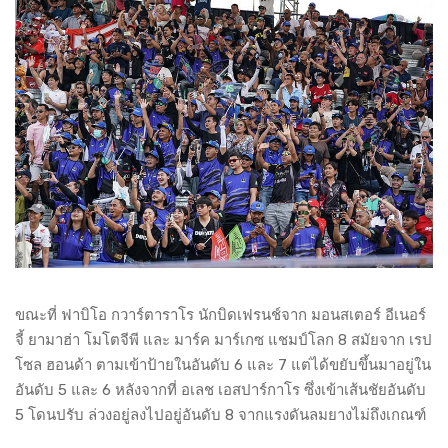
ขณะที่ ฟาบิโอ กวาร์ตาราโร นักบิดเฟรนช์จาก มอนสเตอร์ อีเนอร์
จี้ ยามาฮ่า โมโตจีพี และ มาร์ค มาร์เกซ แชมป์โลก 8 สมัยจาก เรป
โซล ฮอนด้า ตามเข้าป้ายในอันดับ 6 และ 7 แต่ได้ขยับขึ้นมาอยู่ใน
อันดับ 5 และ 6 หลังจากที่ อเลช เอสปาร์กาโร ซึ่งเข้าเส้นชัยอันดับ
5 โดนปรับ ล่วงอยู่ลงไปอยู่อันดับ 8 จากแรงดันลมยางไม่ถึงเกณฑ์