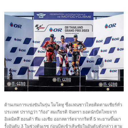
ด้านเกมการแข่งขันในรุ่น โมโตทู ซึ่งแฟนชาวไทยติดตามเชียร์ทั่ว
ประเทศ ปรากฏว่า “ก้อง” สมเกียรติ จันทรา ยอดนักบิดไทยจาก
อิเดมิตสึ ฮอนด้า ทีม เอเชีย ออกสตาร์ตจากกริดที่ 5 ทะยานขึ้นมา
รั้งอันดับ 3 ในช่วงต้นเรซ ก่อนบิดเข้าเส้นชัยในอันดับดังกล่าว ตาม