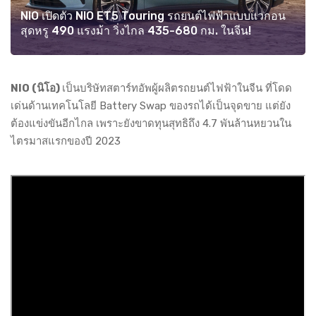
NIO เปิดตัว NIO ET5 Touring รถยนต์ไฟฟ้าแบบแวกอน
สุดหรู 490 แรงม้า วิ่งไกล 435-680 กม. ในจีน!
NIO (นิโอ)
เป็นบริษัทสตาร์ทอัพผู้ผลิตรถยนต์ไฟฟ้าในจีน ที่โดด
เด่นด้านเทคโนโลยี Battery Swap ของรถได้เป็นจุดขาย แต่ยัง
ต้องแข่งขันอีกไกล เพราะยังขาดทุนสุทธิถึง 4.7 พันล้านหยวนใน
ไตรมาสแรกของปี 2023