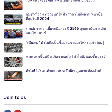
15 คลื่นวิทยุยอดฮิต ที่คนไทยนิยมฟังตอนขับรถ
คุ้มชัวร์ รวม 7 รถยนต์ไฟฟ้า ราคาไม่ถึงล้าน ที่น่าซื้อ
ที่สุดในปี 2024
รวมอัตราดอกเบี้ยรถมือสอง ปี 2566 ทุกสถาบันการเงิน
และไฟแนนซ์
"เซียงกง" ทำไมถึงเป็นชื่อย่านขายอะไหล่รถเก่า ต้องรู้!
จานเบรกขึ้นสนิม เกิดจากอะไร! ทำไมถึงชอบขึ้นประจำ
ทำไม! ใส่รองเท้าแตะขับรถถึงผิดกฎหมาย ต้องอ่าน!
Join to Us