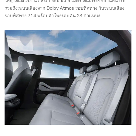
ใหญ่ได้ถึง 201 นิ้ว หรือประมาณ 6 เมตร เต็มกระจกบานหน้ารถ
รวมถึงระบบเสียงจาก Dolby Atmos รอบทิศทาง กับระบบเสียง
รอบทิศทาง 7.1.4 พร้อมลำโพงรอบคัน 23 ตำแหน่ง