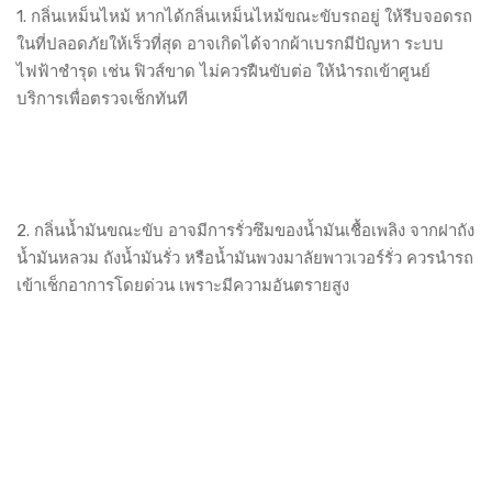
1. กลิ่นเหม็นไหม้ หากได้กลิ่นเหม็นไหม้ขณะขับรถอยู่ ให้รีบจอดรถ
ในที่ปลอดภัยให้เร็วที่สุด อาจเกิดได้จากผ้าเบรกมีปัญหา ระบบ
ไฟฟ้าชำรุด เช่น ฟิวส์ขาด ไม่ควรฝืนขับต่อ ให้นำรถเข้าศูนย์
บริการเพื่อตรวจเช็กทันที
2. กลิ่นน้ำมันขณะขับ อาจมีการรั่วซึมของน้ำมันเชื้อเพลิง จากฝาถัง
น้ำมันหลวม ถังน้ำมันรั่ว หรือน้ำมันพวงมาลัยพาวเวอร์รั่ว ควรนำรถ
เข้าเช็กอาการโดยด่วน เพราะมีความอันตรายสูง