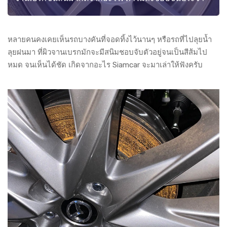
หลายคนคงเคยเห็นรถบางคันที่จอดทิ้งไว้นานๆ หรือรถที่ไปลุยน้ำ
ลุยฝนมา ที่ผิวจานเบรกมักจะมีสนิมชอบจับตัวอยู่จนเป็นสีส้มไป
หมด จนเห็นได้ชัด เกิดจากอะไร
Siamcar
จะมาเล่าให้ฟังครับ