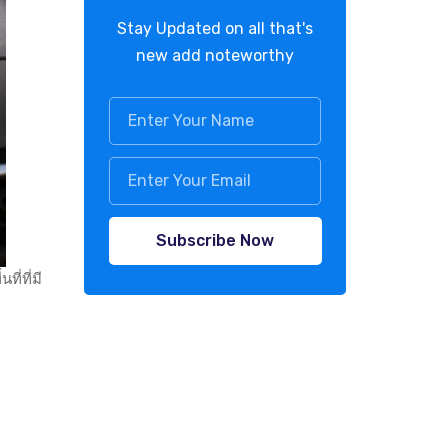
Stay Updated on all that's
new add noteworthy
Subscribe Now
ี่ที่มี