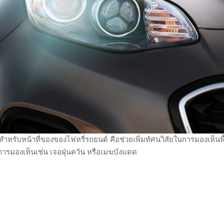
รับหน้าที่ของของไฟหรี่รถยนต์ คือช่วยเพิ่มทัศนวิสัยในการมองเห็นพื้นท
ะการมองเห็นเช่น เจอฝุ่นควัน หรือเมฆบังแดด