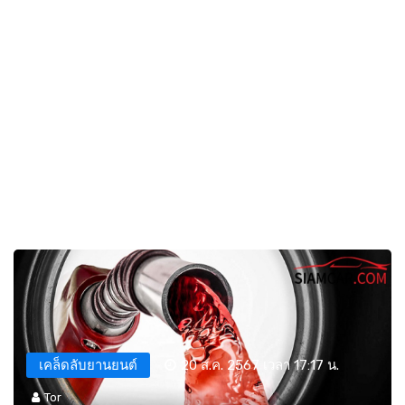
เคล็ดลับยานยนต์
20 ส.ค. 2567 เวลา 17:17 น.
Tor