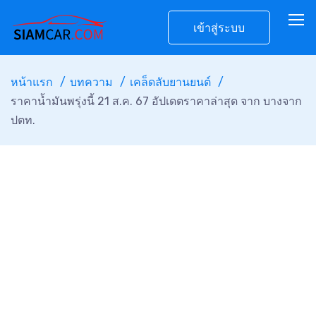
เข้าสู่ระบบ
หน้าแรก
บทความ
เคล็ดลับยานยนต์
ราคาน้ำมันพรุ่งนี้ 21 ส.ค. 67 อัปเดตราคาล่าสุด จาก บางจาก
ปตท.