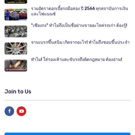
รวมอัตราดอกเบี้ยรถมือสอง ปี 2566 ทุกสถาบันการเงิน
และไฟแนนซ์
"เซียงกง" ทำไมถึงเป็นชื่อย่านขายอะไหล่รถเก่า ต้องรู้!
จานเบรกขึ้นสนิม เกิดจากอะไร! ทำไมถึงชอบขึ้นประจำ
ทำไม! ใส่รองเท้าแตะขับรถถึงผิดกฎหมาย ต้องอ่าน!
Join to Us