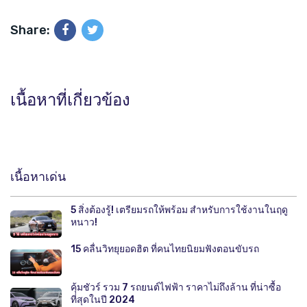
Share:
เนื้อหาที่เกี่ยวข้อง
เนื้อหาเด่น
5 สิ่งต้องรู้! เตรียมรถให้พร้อม สำหรับการใช้งานในฤดู
หนาว!
15 คลื่นวิทยุยอดฮิต ที่คนไทยนิยมฟังตอนขับรถ
คุ้มชัวร์ รวม 7 รถยนต์ไฟฟ้า ราคาไม่ถึงล้าน ที่น่าซื้อ
ที่สุดในปี 2024