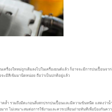
้ำมันเครื่องใหหม่ถูกเติมลงไปในเครื่องยนต์แล้ว ก็อาจจะมีการปนเปื้อนจา
็อาจจะมีสีเข้มมานิดหน่อย ถือว่าเป็นปกติอยู่แล้ว
อดำคล้ำ รวมถึงมีตะกอนสิ่งสกปรกปนเปื้อนและมีความข้นหนืด แสดงว่าน้
สูงมาก ไม่เหมาะสมต่อการใช้งานและควรเปลี่ยนถ่ายทันทีเพื่อป้องกันควา