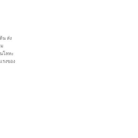
้น ส่ง
่ม
่วนโลหะ
ุนแรงของ