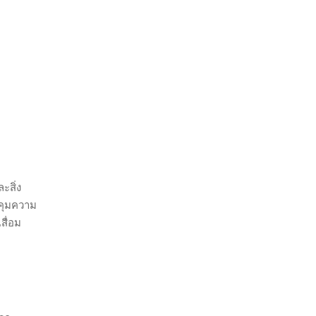
ะสิ่ง
คุมความ
สื่อม