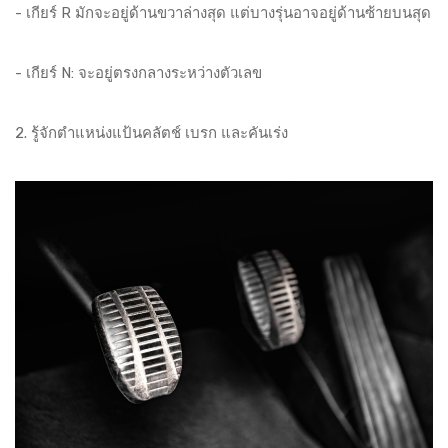
- เกียร์ R มักจะอยู่ด้านขวาล่างสุด แต่บางรุ่นอาจอยู่ด้านซ้ายบนสุด
- เกียร์ N: จะอยู่ตรงกลางระหว่างตัวเลข
2. รู้จักตำแหน่งแป้นคลัตช์ เบรก และคันเร่ง