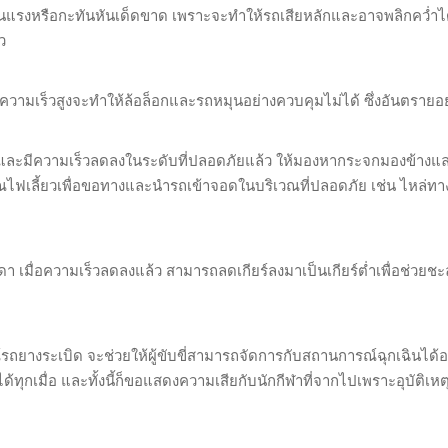
งรุนแรงหรือกะทันหันเด็ดขาด เพราะจะทำให้รถเสียหลักและอาจพลิกคว่ำได้
ว
ความเร็วสูงจะทำให้ล้อล็อกและรถหมุนอย่างควบคุมไม่ได้ ซึ่งอันตรายอย่
ด้และมีความเร็วลดลงในระดับที่ปลอดภัยแล้ว ให้มองหากระจกมองข้าง
ณไฟเลี้ยวเพื่อขอทางและนำรถเข้าจอดในบริเวณที่ปลอดภัย เช่น ไหล่ทาง
ดา เมื่อความเร็วลดลงแล้ว สามารถลดเกียร์ลงมาเป็นเกียร์ต่ำเพื่อช่วยช
รถยางระเบิด จะช่วยให้ผู้ขับขี่สามารถจัดการกับสถานการณ์ฉุกเฉินได้อ
ทุกเมื่อ และทั้งนี้ก็ขอแสดงความเสียกับนักกีฬาที่จากไปเพราะอุบัติเหตุ