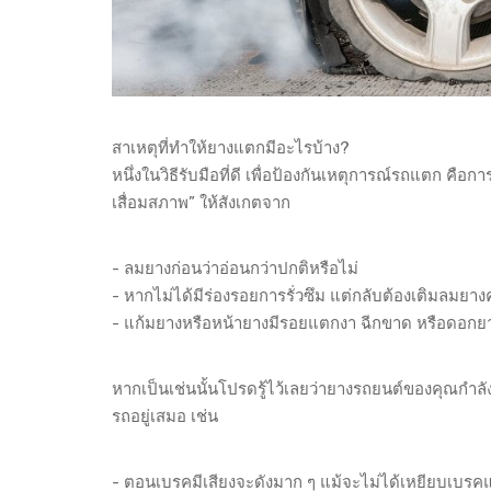
สาเหตุที่ทำให้ยางแตกมีอะไรบ้าง?
หนึ่งในวิธีรับมือที่ดี เพื่อป้องกันเหตุการณ์รถแตก ค
เสื่อมสภาพ” ให้สังเกตจาก
- ลมยางก่อนว่าอ่อนกว่าปกติหรือไม่
- หากไม่ได้มีร่องรอยการรั่วซึม แต่กลับต้องเติมลมยาง
- แก้มยางหรือหน้ายางมีรอยแตกงา ฉีกขาด หรือดอกยา
หากเป็นเช่นนั้นโปรดรู้ไว้เลยว่ายางรถยนต์ของคุณกำลั
รถอยู่เสมอ เช่น
- ตอนเบรคมีเสียงจะดังมาก ๆ แม้จะไม่ได้เหยียบเบรค