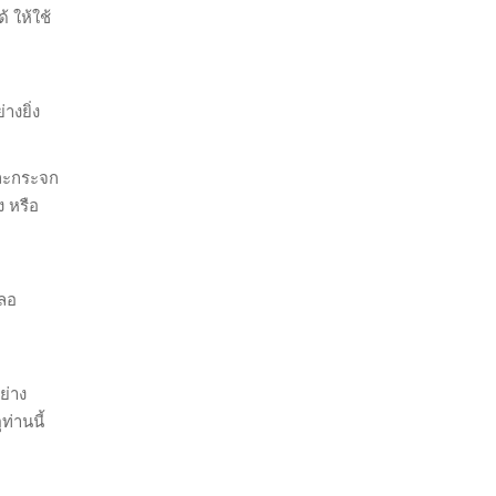
 ให้ใช้
างยิ่ง
และกระจก
 หรือ
ะลอ
ย่าง
ท่านนี้