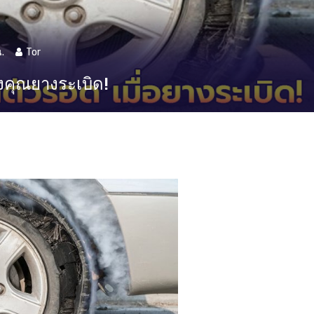
.
Tor
งคุณยางระเบิด!