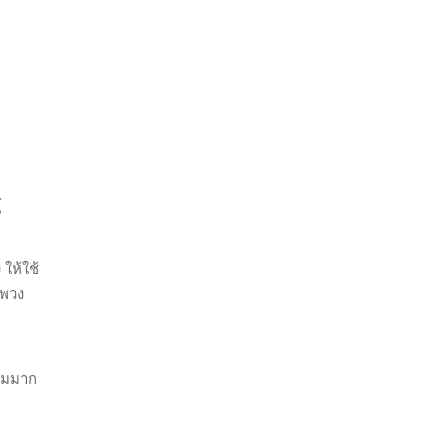
้
ให้ใช้
กพวง
คุมมาก