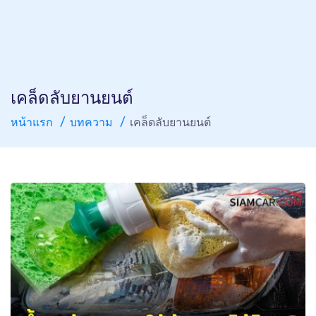
เคล็ดลับยานยนต์
หน้าแรก
บทความ
เคล็ดลับยานยนต์