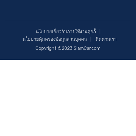
นโยบายเกี่ยวกับการใช้งานคุกกี้
นโยบายคุ้มครองข้อมูลส่วนบุคคล
ติดตามเรา
Copyright ©2023 SiamCar.com