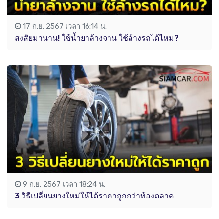
17 ก.ย. 2567 เวลา 16:14 น.
สงสัยมานาน! ใช้น้ำยาล้างจาน ใช้ล้างรถได้ไหม?
9 ก.ย. 2567 เวลา 18:24 น.
3 วิธีเปลี่ยนยางใหม่ให้ได้ราคาถูกกว่าท้องตลาด