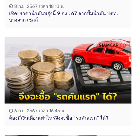
8 ก.ย. 2567 เวลา 18:10 น.
เช็ค! ราคาน้ำมันพรุ่งนี้ 9 ก.ย. 67 จากปั๊มน้ำมัน ปตท.
บางจาก เชลล์
6 ก.ย. 2567 เวลา 16:45 น.
ต้องมีเงินเดือนเท่าไหร่จึงจะซื้อ "รถคันแรก" ได้?