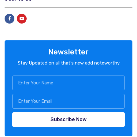
Newsletter
Stay Updated on all that's new add noteworthy
Subscribe Now