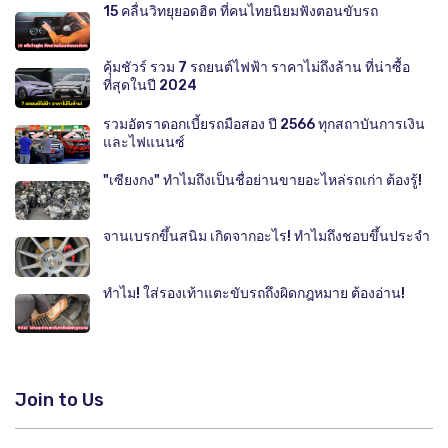
15 คลื่นวิทยุยอดฮิต ที่คนไทยนิยมฟังตอนขับรถ
คุ้มชัวร์ รวม 7 รถยนต์ไฟฟ้า ราคาไม่ถึงล้าน ที่น่าซื้อ
ที่สุดในปี 2024
รวมอัตราดอกเบี้ยรถมือสอง ปี 2566 ทุกสถาบันการเงิน
และไฟแนนซ์
"เซียงกง" ทำไมถึงเป็นชื่อย่านขายอะไหล่รถเก่า ต้องรู้!
จานเบรกขึ้นสนิม เกิดจากอะไร! ทำไมถึงชอบขึ้นประจำ
ทำไม! ใส่รองเท้าแตะขับรถถึงผิดกฎหมาย ต้องอ่าน!
Join to Us