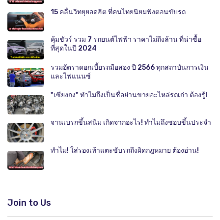
15 คลื่นวิทยุยอดฮิต ที่คนไทยนิยมฟังตอนขับรถ
คุ้มชัวร์ รวม 7 รถยนต์ไฟฟ้า ราคาไม่ถึงล้าน ที่น่าซื้อ
ที่สุดในปี 2024
รวมอัตราดอกเบี้ยรถมือสอง ปี 2566 ทุกสถาบันการเงิน
และไฟแนนซ์
"เซียงกง" ทำไมถึงเป็นชื่อย่านขายอะไหล่รถเก่า ต้องรู้!
จานเบรกขึ้นสนิม เกิดจากอะไร! ทำไมถึงชอบขึ้นประจำ
ทำไม! ใส่รองเท้าแตะขับรถถึงผิดกฎหมาย ต้องอ่าน!
Join to Us