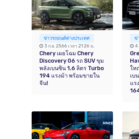
ข่าวรถยนต์ต่างประเทศ
ข
3 ก.ย. 2566 เวลา 21:26 น.
4
Chery เผยโฉม Chery
Gre
Discovery 06 รถ SUV ขุม
Hav
พลังเบนซิน 1.6 ลิตร Turbo
ใหญ
194 แรงม้า พร้อมขายใน
เบน
จีน!
แรง
164