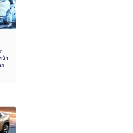
ถ
หน้า
าย