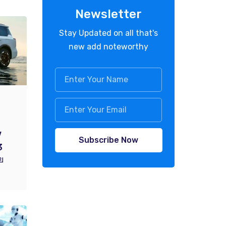
Newsletter
Stay Updated on all that's
new add noteworthy
V
Subscribe Now
3
าย