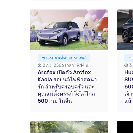
ข่าวรถยนต์ต่างประเทศ
ข
2 ก.ย. 2566 เวลา 19:14 น.
3
Arcfox เปิดตัว Arcfox
Hua
Kaola รถยนต์ไฟฟ้าสุดน่า
SUV
รัก สำหรับครอบครัว และ
600
คุณแม่ตั้งครรภ์ วิ่งได้ไกล
เจ้
500 กม. ในจีน
แล้