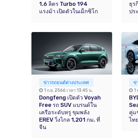
1.6 ลิตร Turbo 194
ธุร
แรงม้า เปิดตัวในเม็กซิโก
ประ
ข่าวรถยนต์ต่างประเทศ
ข
1 ก.ย. 2566 เวลา 13:45 น.
1
Dongfeng เปิดตัว Voyah
BYD
Free รถ SUV แบรนด์ใน
Sea
เครือระดับหรู ขุมพลัง
คู่
EREV วิ่งไกล 1,201 กม. ที่
ไทย
จีน