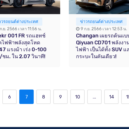
่าวรถยนต์ต่างประเทศ
ข่าวรถยนต์ต่างประเทศ
 ก.ย. 2566 เวลา 11:56 น.
9 ก.ย. 2566 เวลา 12:53 น.
kr 001 FR รถแฮทช์
Changan เผยรถต้นแบ
ไฟฟ้าพลังสุดโหด
Qiyuan CD701 พลังงา
47 แรงม้า เร่ง 0-100
ไฟฟ้า เป็นได้ทั้ง SUV แ
/ชม. ใน 2.07 วินาที!
กระบะในคันเดียว!
6
7
8
9
10
...
14
1