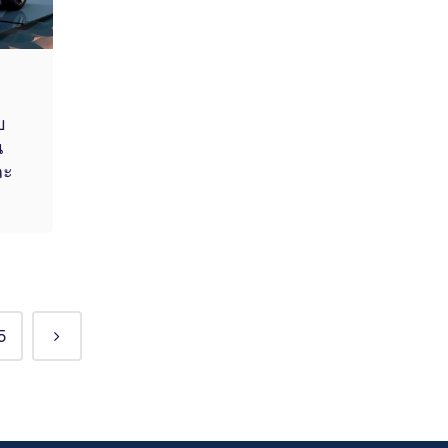
บ
น
ละ
5