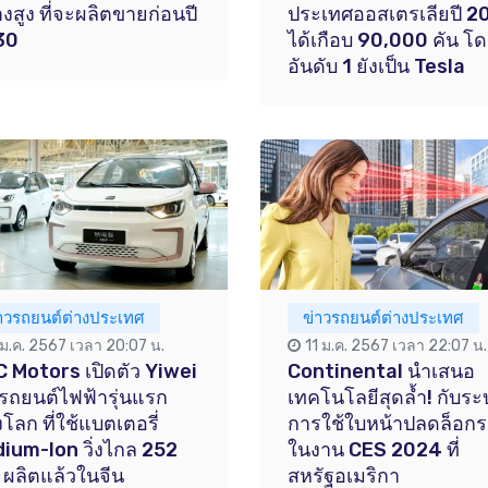
างสูง ที่จะผลิตขายก่อนปี
ประเทศออสเตรเลียปี 2
30
ได้เกือบ 90,000 คัน โ
อันดับ 1 ยังเป็น Tesla
่าวรถยนต์ต่างประเทศ
ข่าวรถยนต์ต่างประเทศ
 ม.ค. 2567 เวลา 20:07 น.
11 ม.ค. 2567 เวลา 22:07 น.
 Motors เปิดตัว Yiwei
Continental นำเสนอ
รถยนต์ไฟฟ้ารุ่นแรก
เทคโนโลยีสุดล้ำ! กับร
โลก ที่ใช้แบตเตอรี่
การใช้ใบหน้าปลดล็อก
ium-Ion วิ่งไกล 252
ในงาน CES 2024 ที่
 ผลิตแล้วในจีน
สหรัฐอเมริกา