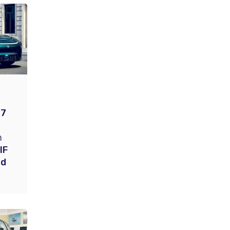
07
า
IF
ed