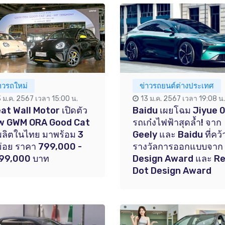
าวรถใหม่
ข่าวรถยนต์ต่างประเทศ
3 ม.ค. 2567 เวลา 15:00 น.
13 ม.ค. 2567 เวลา 19:08 น.
at Wall Motor เปิดตัว
Baidu เผยโฉม Jiyue 
w GWM ORA Good Cat
รถเก๋งไฟฟ้าสุดล้ำ! จาก
นผลิตในไทย มาพร้อม 3
Geely และ Baidu ที่คว้
นย่อย ราคา 799,000 -
รางวัลการออกแบบจาก 
099,000 บาท
Design Award และ R
Dot Design Award