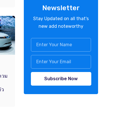
Newsletter
Stay Updated on all that's
new add noteworthy
ควม
Subscribe Now
ัว