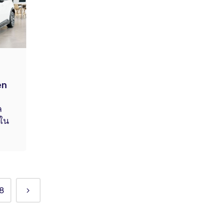
en
ล
ใน
8