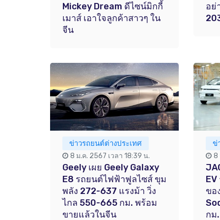
Mickey Dream ดีไซน์มิกกี้
อย่
เมาส์ เอาใจลูกค้าสาวๆ ใน
20
จีน
ข่าวรถยนต์ต่างประเทศ
ข
8 ม.ค. 2567 เวลา 18:39 น.
8
Geely เผย Geely Galaxy
JAC
E8 รถยนต์ไฟฟ้าฟูลไซส์ ขุม
EV 
พลัง 272-637 แรงม้า วิ่ง
ของ
ไกล 550-665 กม. พร้อม
Sod
ขายแล้วในจีน
กม.