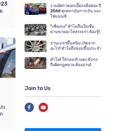
023
รวมอัตราดอกเบี้ยรถมือสอง ปี
ดย
2566 ทุกสถาบันการเงิน และ
ไฟแนนซ์
"เซียงกง" ทำไมถึงเป็นชื่อ
ย่านขายอะไหล่รถเก่า ต้องรู้!
จานเบรกขึ้นสนิม เกิดจาก
อะไร! ทำไมถึงชอบขึ้นประจำ
ทำไม! ใส่รองเท้าแตะขับรถ
ถึงผิดกฎหมาย ต้องอ่าน!
Join to Us
ะบบ
รถ