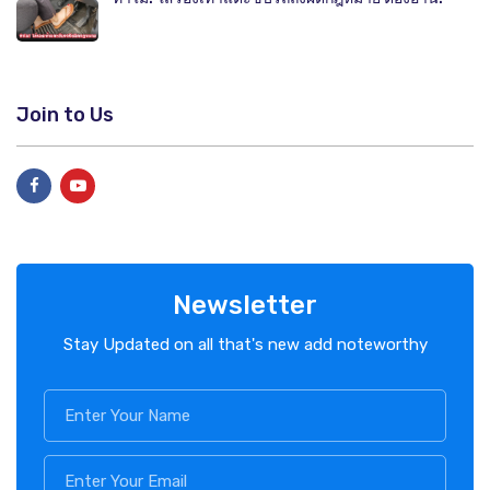
Join to Us
Newsletter
Stay Updated on all that's new add noteworthy