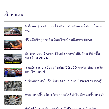
เนื้อหาเด่น
5 สิ่งต้องรู้! เตรียมรถให้พร้อม สำหรับการใช้งานในฤดู
หนาว!
15 คลื่นวิทยุยอดฮิต ที่คนไทยนิยมฟังตอนขับรถ
คุ้มชัวร์ รวม 7 รถยนต์ไฟฟ้า ราคาไม่ถึงล้าน ที่น่าซื้อ
ที่สุดในปี 2024
รวมอัตราดอกเบี้ยรถมือสอง ปี 2566 ทุกสถาบันการเงิน
และไฟแนนซ์
"เซียงกง" ทำไมถึงเป็นชื่อย่านขายอะไหล่รถเก่า ต้องรู้!
จานเบรกขึ้นสนิม เกิดจากอะไร! ทำไมถึงชอบขึ้นประจำ
ทำไม! ใส่รองเท้าแตะขับรถถึงผิดกฎหมาย ต้องอ่าน!