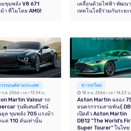
อมขุมพลัง V8 671
เคลื่อนด้วยไฟฟ้า พัฒนา
ม้า ที่โมโดย AMG!
เทคโนโลยีร่วมกันระยะ
่าวรถยนต์ต่างประเทศ
ข่าวรถใหม่
8 ก.ค. 2566 เวลา 13:34 น.
18 ส.ค. 2566 เวลา 14:23 น
on Martin Valour รถ
Aston Martin ฉลอง 75
ercar รุ่นพิเศษดีไซน์
ยนตรกรรมสายพันธุ์ DB
นยุค ขุมพลัง 705 แรงม้า
เปิดตัว Aston Martin
ตแค่ 110 คันเท่านั้น
DB12 "The World’s Fi
Super Tourer" ในไทย