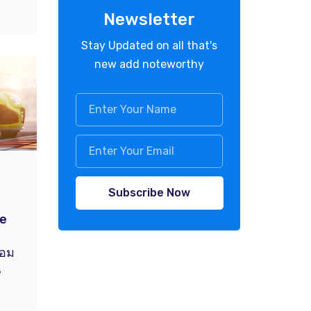
Newsletter
Stay Updated on all that's
new add noteworthy
Subscribe Now
ม
ge
ม
้อม
น