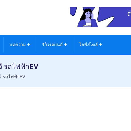
บทความ
รีวิวรถยนต์
ไลฟ์สไตล์
ี รถไฟฟ้าEV
ี รถไฟฟ้าEV