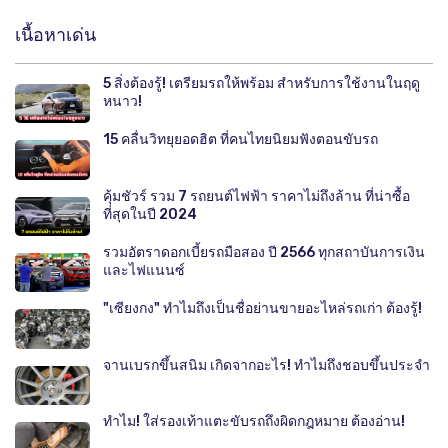
เนื้อหาเด่น
5 สิ่งต้องรู้! เตรียมรถให้พร้อม สำหรับการใช้งานในฤดู
หนาว!
15 คลื่นวิทยุยอดฮิต ที่คนไทยนิยมฟังตอนขับรถ
คุ้มชัวร์ รวม 7 รถยนต์ไฟฟ้า ราคาไม่ถึงล้าน ที่น่าซื้อ
ที่สุดในปี 2024
รวมอัตราดอกเบี้ยรถมือสอง ปี 2566 ทุกสถาบันการเงิน
และไฟแนนซ์
"เซียงกง" ทำไมถึงเป็นชื่อย่านขายอะไหล่รถเก่า ต้องรู้!
จานเบรกขึ้นสนิม เกิดจากอะไร! ทำไมถึงชอบขึ้นประจำ
ทำไม! ใส่รองเท้าแตะขับรถถึงผิดกฎหมาย ต้องอ่าน!