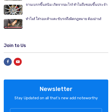
จานเบรกขึ้นสนิม เกิดจากอะไร! ทำไมถึงชอบขึ้นประจำ
ทำไม! ใส่รองเท้าแตะขับรถถึงผิดกฎหมาย ต้องอ่าน!
Join to Us
Newsletter
Stay Updated on all that's new add noteworthy