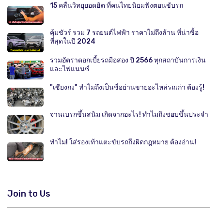
15 คลื่นวิทยุยอดฮิต ที่คนไทยนิยมฟังตอนขับรถ
คุ้มชัวร์ รวม 7 รถยนต์ไฟฟ้า ราคาไม่ถึงล้าน ที่น่าซื้อ
ที่สุดในปี 2024
รวมอัตราดอกเบี้ยรถมือสอง ปี 2566 ทุกสถาบันการเงิน
และไฟแนนซ์
"เซียงกง" ทำไมถึงเป็นชื่อย่านขายอะไหล่รถเก่า ต้องรู้!
จานเบรกขึ้นสนิม เกิดจากอะไร! ทำไมถึงชอบขึ้นประจำ
ทำไม! ใส่รองเท้าแตะขับรถถึงผิดกฎหมาย ต้องอ่าน!
Join to Us