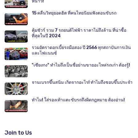
หนาว!
15 คลื่นวิทยุยอดฮิต ที่คนไทยนิยมฟังตอนขับรถ
คุ้มชัวร์ รวม 7 รถยนต์ไฟฟ้า ราคาไม่ถึงล้าน ที่น่าซื้อ
ที่สุดในปี 2024
รวมอัตราดอกเบี้ยรถมือสอง ปี 2566 ทุกสถาบันการเงิน
และไฟแนนซ์
"เซียงกง" ทำไมถึงเป็นชื่อย่านขายอะไหล่รถเก่า ต้องรู้!
จานเบรกขึ้นสนิม เกิดจากอะไร! ทำไมถึงชอบขึ้นประจำ
ทำไม! ใส่รองเท้าแตะขับรถถึงผิดกฎหมาย ต้องอ่าน!
Join to Us