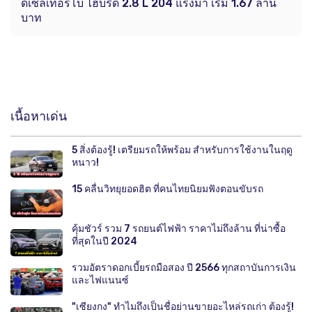
ดีเซลเทอร์โบ ไฮบริด 2.8 L 204 แรงม้า เริ่ม 1.67 ล้าน
บาท
เนื้อหาเด่น
5 สิ่งต้องรู้! เตรียมรถให้พร้อม สำหรับการใช้งานในฤดู
หนาว!
15 คลื่นวิทยุยอดฮิต ที่คนไทยนิยมฟังตอนขับรถ
คุ้มชัวร์ รวม 7 รถยนต์ไฟฟ้า ราคาไม่ถึงล้าน ที่น่าซื้อ
ที่สุดในปี 2024
รวมอัตราดอกเบี้ยรถมือสอง ปี 2566 ทุกสถาบันการเงิน
และไฟแนนซ์
"เซียงกง" ทำไมถึงเป็นชื่อย่านขายอะไหล่รถเก่า ต้องรู้!