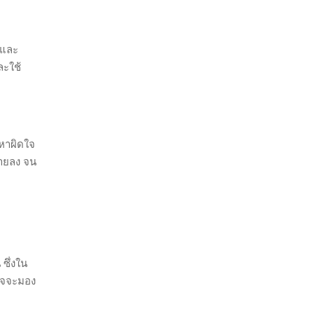
น และ
ละใช้
ญหาผิดใจ
ลายลง จน
ซึ่งใน
อาจจะมอง