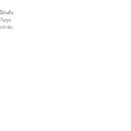
้มันคือ
ในรูป
กกำลัง