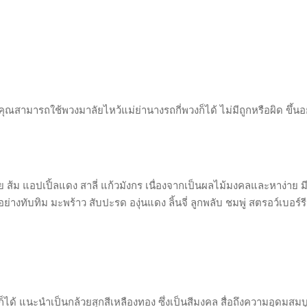
ณสามารถใช้พวงมาลัยไหว้แม่ย่านางรถกี่พวงก็ได้ ไม่มีถูกหรือผิด ขึ้นอยู
ส้ม แอปเปิ้ลแดง สาลี่ แก้วมังกร เนื่องจากเป็นผลไม้มงคลและหาง่าย มีใ
งทับทิม มะพร้าว สับปะรด องุ่นแดง ลิ้นจี่ ลูกพลับ ชมพู่ สตรอว์เบอร์รี ก
ก็ได้ แนะนำเป็นกล้วยสุกสีเหลืองทอง ซึ่งเป็นสีมงคล สื่อถึงความอุดมสมบ