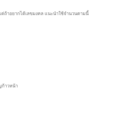
ดวก แต่ถ้าอยากได้เลขมงคล แนะนำใช้จำนวนตามนี้
ญก้าวหน้า