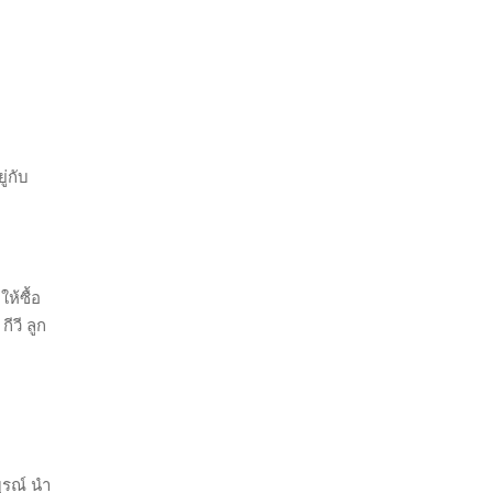
่กับ
ห้ซื้อ
ีวี ลูก
ูรณ์ นำ