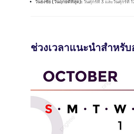
วันธงชัย (วันฤกษ์ดีที่สุด):
วันศุกร์ที่ 3 และวันศุกร์ที
ช่วงเวลาแนะนำสำหรับ