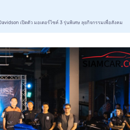
avidson เปิดตัว มอเตอร์ไซค์ 3 รุ่นพิเศษ ลุยกิจกรรมเพื่อสังคม