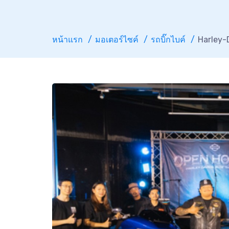
หน้าแรก
มอเตอร์ไซค์
รถบิ๊กไบค์
Harley-D