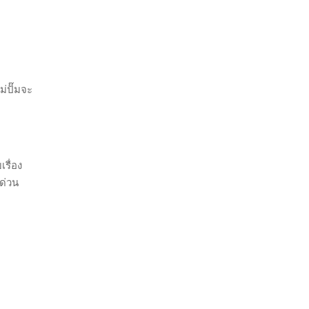
่ปั๊มจะ
รื่อง
ด่วน