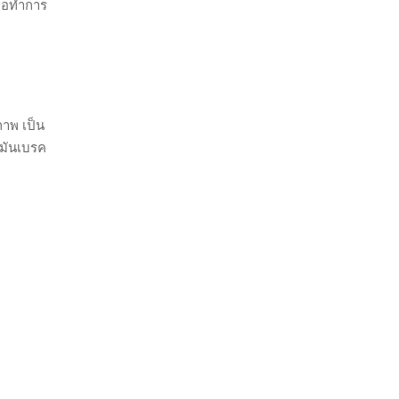
คือทำการ
าพ เป็น
ำมันเบรค