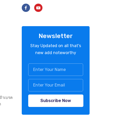
Newsletter
Stay Updated on all that's
new add noteworthy
ถ้าเบรค
Subscribe Now
าก