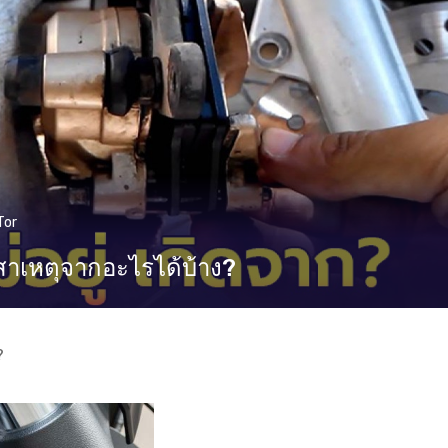
Tor
ากสาเหตุจากอะไรได้บ้าง?
?