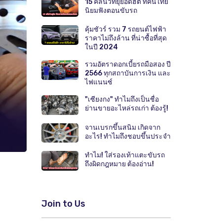
15 คลื่นวิทยุยอดฮิต ที่คนไทย
นิยมฟังตอนขับรถ
คุ้มชัวร์ รวม 7 รถยนต์ไฟฟ้า
ราคาไม่ถึงล้าน ที่น่าซื้อที่สุด
ในปี 2024
รวมอัตราดอกเบี้ยรถมือสอง ปี
2566 ทุกสถาบันการเงิน และ
ไฟแนนซ์
"เซียงกง" ทำไมถึงเป็นชื่อ
ย่านขายอะไหล่รถเก่า ต้องรู้!
จานเบรกขึ้นสนิม เกิดจาก
อะไร! ทำไมถึงชอบขึ้นประจำ
ทำไม! ใส่รองเท้าแตะขับรถ
ถึงผิดกฎหมาย ต้องอ่าน!
Join to Us