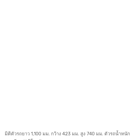
มิติตัวรถยาว 1,100 มม. กว้าง 423 มม. สูง 740 มม. ตัวรถน้ำหนัก