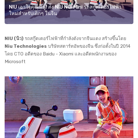
NIU เอาใจคุณหนู! ส่ง NIU NQi Mini รถสกู๊ตเตอร์ไฟฟ้า
ใหม่สำหรับเด็กๆ ในจีน
NIU (นิว)
รถสกู๊ตเตอร์ไฟฟ้าที่กำลังดังจากจีนแดง สร้างขึ้นโดย
Niu Technologies
บริษัทสตาร์ทอัพของจีน ซึ่งก่อตั้งในปี 2014
โดย CTO อดีตของ Baidu - Xiaomi และอดีตพนักงานของ
Microsoft