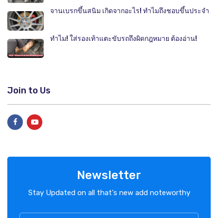
จานเบรกขึ้นสนิม เกิดจากอะไร! ทำไมถึงชอบขึ้นประจำ
ทำไม! ใส่รองเท้าแตะขับรถถึงผิดกฎหมาย ต้องอ่าน!
Join to Us
Newsletter
Stay Updated on all that's new add noteworthy