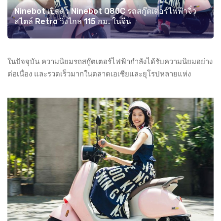
Ninebot เปิดตัว Ninebot Q80C รถสกู๊ตเตอร์ไฟฟ้าจิ๋ว
สไตล์ Retro วิ่งไกล 115 กม. ในจีน
ในปัจจุบัน ความนิยมรถสกู๊ตเตอร์ไฟฟ้ากำลังได้รับความนิยมอย่าง
ต่อเนื่อง และรวดเร็วมากในตลาดเอเชียและยุโรปหลายแห่ง