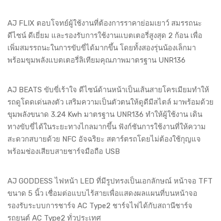
AJ FLIX ตอบโจทย์ผู้ใช้งานที่ต้องการราคาย่อมเยาว์ สมรรถนะ
ดีไซน์ ดีเยี่ยม และรองรับการใช้งานแบตเตอรี่สูงสุด 2 ก้อน เพื่อ
เพิ่มสมรรถนะในการขับขี่ได้มากขึ้น โดยทั้งสองรุ่นน้องเล็กมา
พร้อมขุมพลังแบตเตอรี่ลิเทียมคุณภาพมาตรฐาน UNR136
AJ BEATS ขับขี่เร้าใจ ดีไซน์ด้านหน้าเป็นเส้นสายโครเมียมทำให้
รถดูโดดเด่นลงตัว เสริมความเป็นตัวตนให้ดูดีมีสไตล์ มาพร้อมด้วย
ขุมพลังขนาด 3.24 Kwh มาตรฐาน UNR136 ทำให้ผู้ใช้งาน เดิน
ทางขับขี่ได้ในระยะทางไกลมากขึ้น ฟังก์ชันการใช้งานที่ให้ความ
สะดวกสบายด้วย NFC อัจฉริยะ สตาร์ตรถโดยไม่ต้องใช้กุญแจ
พร้อมช่องเสียบสายชาร์จมือถือ USB
AJ GODDESS ไฟหน้า LED ที่มีรูปทรงเป็นเอกลักษณ์ หน้าจอ TFT
ขนาด 5 นิ้ว เชื่อมต่อแบบไร้สายเพื่อแสดงผลแผนที่บนหน้าจอ
รองรับระบบการชาร์จ AC Type2 ชาร์จไฟได้กับสถานีชาร์จ
รถยนต์ AC Type2 ทั่วประเทศ