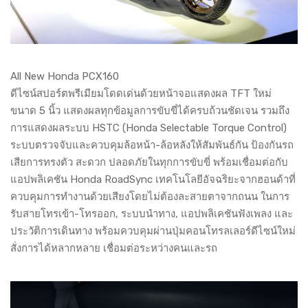
All New Honda PCX160
ดีไซน์สปอร์ตพรีเมียมโดดเด่นด้วยหน้าจอแสดงผล TFT ใหม่
ขนาด 5 นิ้ว แสดงผลทุกข้อมูลการขับขี่ได้ครบถ้วนชัดเจน รวมถึง
การแสดงผลระบบ HSTC (Honda Selectable Torque Control)
ระบบตรวจจับและควบคุมล้อหน้า-ล้อหลังให้สัมพันธ์กัน ป้องกันรถ
เสียการทรงตัว สะดวก ปลอดภัยในทุกการขับขี่ พร้อมเชื่อมต่อกับ
แอปพลิเคชัน Honda RoadSync เทคโนโลยีอัจฉริยะจากฮอนด้าที่
ควบคุมการทำงานด้วยเสียงโดยไม่ต้องละสายตาจากถนน ในการ
รับสายโทรเข้า-โทรออก, ระบบนำทาง, แอปพลิเคชันฟังเพลง และ
ประวัติการเดินทาง พร้อมควบคุมผ่านปุ่มคอนโทรลเลอร์ดีไซน์ใหม่
สั่งการได้หลากหลาย เชื่อมต่อระหว่างคนและรถ