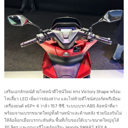
เสริมเอกลักษณ์ด้วยไฟหน้าดีไซน์ใหม่ ทรง Victory Shape พร้อม
ไฟเลี้ยว LED เพิ่มการส่องสว่าง และไฟท้ายดีไซน์สปอร์ตพรีเมียม
เครื่องยนต์ eSP+ 4 วาล์ว 157 ซีซี. ระบบเบรก ABS ล้อหน้าที่มา
พร้อมจานเบรกขนาดใหญ่ทั้งด้านหน้าและด้านหลัง ช่วยป้องกันไม่
ให้ล้อล็อกเมื่อเบรกกะทันหัน พื้นที่เก็บของใต้เบาะขนาดใหญ่จุได้
30 ลิตร และกุญแจรีโมตอัจฉริยะ Honda SMART KEY &