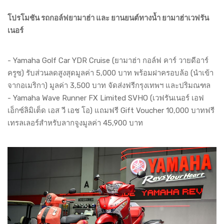
โปรโมชัน รถกอล์ฟยามาฮ่า และ ยานยนต์ทางน้ำ ยามาฮ่าเวฟรัน
เนอร์
- Yamaha Golf Car YDR Cruise (ยามาฮ่า กอล์ฟ คาร์ วายดีอาร์
ครูซ) รับส่วนลดสูงสุดมูลค่า 5,000 บาท พร้อมฝาครอบล้อ (นำเข้า
จากอเมริกา) มูลค่า 3,500 บาท จัดส่งฟรีกรุงเทพฯ และปริมณฑล
- Yamaha Wave Runner FX Limited SVHO (เวฟรันเนอร์ เอฟ
เอ็กซ์ลิมิเต็ด เอส วี เอช โอ) แถมฟรี Gift Voucher 10,000 บาทฟรี
เทรลเลอร์สำหรับลากจูงมูลค่า 45,900 บาท