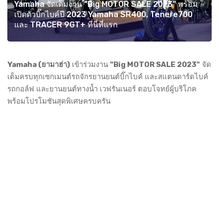
Yamaha จัดเต็มงาน “Big MOTOR SALE 2023” พร้อม
เปิดตัวบิ๊กไบค์ปี 2023 Yamaha SR400, Tenere700
และ TRACER 9GT+ ที่นี่ที่แรก
Yamaha (ยามาฮ่า)
เข้าร่วมงาน
"Big MOTOR SALE 2023"
จัด
เต็มครบทุกเซกเมนต์รถจักรยานยนต์บิ๊กไบค์ และสแตนดาร์ดไบค์
รถกอล์ฟ และยานยนต์ทางน้ำ เวฟรันเนอร์ ตอบโจทย์ผู้บริโภค
พร้อมโปรโมชันสุดพิเศษครบครัน