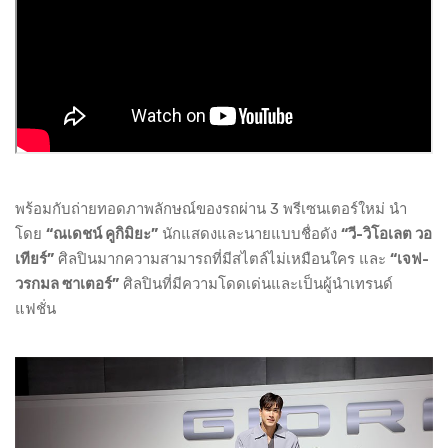
พร้อมกับถ่ายทอดภาพลักษณ์ของรถผ่าน 3 พรีเซนเตอร์ใหม่ นำ
โดย
“ณเดชน์ คูกิมิยะ”
นักแสดงและนายแบบชื่อดัง
“วี-วิโอเลต วอ
เทียร์”
ศิลปินมากความสามารถที่มีสไตล์ไม่เหมือนใคร และ
“เจฟ-
วรกมล ซาเตอร์”
ศิลปินที่มีความโดดเด่นและเป็นผู้นำเทรนด์
แฟชั่น