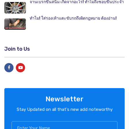
จานเบรกขึ้นสนิม เกิดจากอะไร! ทำไมถึงชอบขึ้นประจำ
ทำไม! ใส่รองเท้าแตะขับรถถึงผิดกฎหมาย ต้องอ่าน!
Join to Us
Newsletter
Stay Updated on all that's new add noteworthy