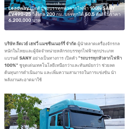
Leadway เปิดตัว รถบรรทุกหัวลากไฟฟ้า 100% SANY
EV490-25 วิ่งไกล 200 กม. บรรทุกได้ 50.5 ตัน! ในราคา
6,200,000 บาท
บริษัท ลีดเวย์ เฮฟวี่ แมชชีนเนอร์รี่ จํากัด
ผู้นำตลาดเครื่องจักรกล
หนักในไทยและผู้จัดจำหน่ายหลักรถบรรทุกไฟฟ้าทุกประเภท
แบรนด์
SANY
อย่างเป็นทางการ เปิดตัว
"รถบรรทุกหัวลากไฟฟ้า
100%"
ชูจุดเด่นเทคโนโลยีเหนือกว่าและทันสมัยกว่า ช่วยลด
ต้นทุนการดำเนินงาน และเพิ่มความสามารถในการแข่งขัน นำ
พลังงานสะอาดมาใช้